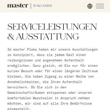
PLAKA ATHEN
Hamburg
SERVICELEISTUNGEN
master Altona
& AUSSTATTUNG
Salzburg
Im master Plaka haben wir unsere Ausstattungen
master Mirabell
so konzipiert, dass sie jedem Gast einen
master Linzergasse
reibungslosen und angenehmen Aufenthalt
ermöglichen. Ganz gleich, ob Sie nur für einen
London
kurzen Besuch oder für einen längeren Zeitraum
bleiben, Sie haben Zugang zu einer Reihe von
master St. Paul’s
Annehmlichkeiten, die Ihren Aufenthalt
bereichern. Ob Sie sich in den
master Cannon
Gemeinschaftsräumen entspannen oder unseren
master Farringdon
komfortablen Waschsalon in Anspruch nehmen
möchten, wir sind auf alle Ihre Bedürfnisse
Rom
eingestellt.