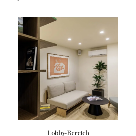
master Trevi
Barcelona
master La Rambla
Athen
master Plaka
Warschau
master Wola
Neueröffnung
Tel Aviv
master Shenkin
Mazeh Tel Aviv
Lobby-Bereich