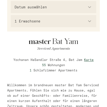
master Trevi
Barcelona
1
Erwachsene
master La Rambla
Athen
master
Bat Yam
master Plaka
Serviced Apartments
Yochanan HaSandlar Straße 4, Bat Jam
Karte
Warschau
55
Wohnungen
master Wola
Neueröffnung
1
Schlafzimmer Apartments
Tel Aviv
Willkommen im brandneuen master Bat Yam Serviced
master Shenkin
Apartments. Fühlen Sie sich wie zu Hause, egal
ob auf einer Geschäfts- oder Familienreise, für
Mazeh Tel Aviv
einen kurzen Aufenthalt oder für einen längeren
Zeitraum. Unsere schön gestalteten, modernen und