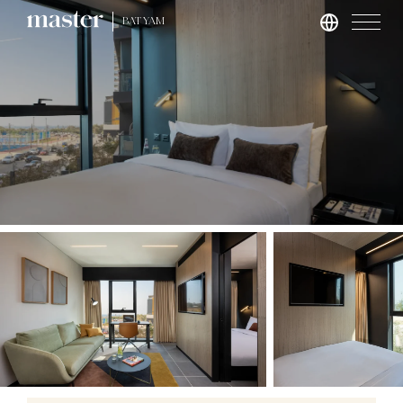
BAT YAM
Hamburg
master Altona
Salzburg
master Mirabell
master Linzergasse
London
master St. Paul’s
master Cannon
master Farringdon
Rom