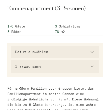
master Trevi
Familienapartment (6 Personen)
Barcelona
1-6
Gäste
3
Schlafräume
master La Rambla
3
Bäder
78
m2
Athen
master Plaka
Warschau
1
Erwachsene
master Wola
Neueröffnung
Tel Aviv
Für größere Familien oder Gruppen bietet das
Familienapartment im master Cannon eine
master Shenkin
großzügige Wohnfläche von 78 m². Diese Wohnung,
Mazeh Tel Aviv
die bis zu 6 Gäste beherbergt, ist eine wahre