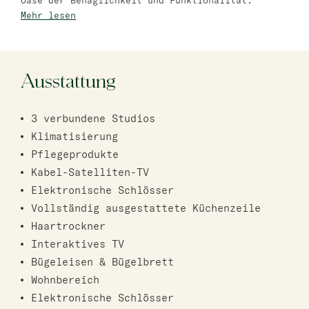
Oase der Behaglichkeit und Funktionalität.
Mehr lesen
Bat Jam
master Bat Yam
Ausstattung
3 verbundene Studios
Klimatisierung
Pflegeprodukte
Kabel-Satelliten-TV
Elektronische Schlösser
Vollständig ausgestattete Küchenzeile
Haartrockner
Interaktives TV
Bügeleisen & Bügelbrett
Wohnbereich
Elektronische Schlösser