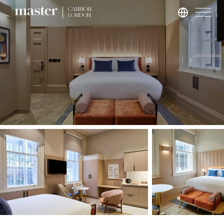
CANNON
LONDON
Hamburg
master Altona
Salzburg
master Mirabell
master Linzergasse
London
master St. Paul’s
master Cannon
master Farringdon
Rom