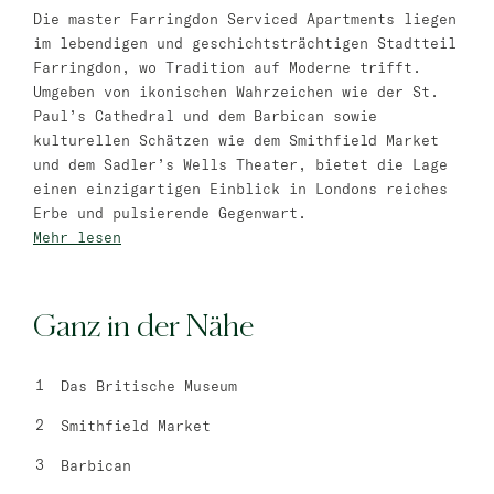
Die master Farringdon Serviced Apartments liegen
master Trevi
im lebendigen und geschichtsträchtigen Stadtteil
Farringdon, wo Tradition auf Moderne trifft.
Barcelona
Umgeben von ikonischen Wahrzeichen wie der St.
Paul’s Cathedral und dem Barbican sowie
master La Rambla
kulturellen Schätzen wie dem Smithfield Market
und dem Sadler’s Wells Theater, bietet die Lage
Athen
einen einzigartigen Einblick in Londons reiches
Erbe und pulsierende Gegenwart.
master Plaka
Mehr lesen
Warschau
Ganz in der Nähe
master Wola
Neueröffnung
Das Britische Museum
Tel Aviv
Smithfield Market
master Shenkin
Mazeh Tel Aviv
Barbican