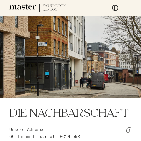
FARRINGDON
LONDON
Hamburg
master Altona
Salzburg
master Mirabell
master Linzergasse
London
master St. Paul’s
DIE NACHBARSCHAFT
master Cannon
master Farringdon
Unsere Adresse:
66 Turnmill street, EC1M 5RR
Rom