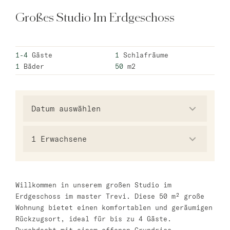
master Trevi
Großes Studio Im Erdgeschoss
Barcelona
1-4
Gäste
1
Schlafräume
master La Rambla
1
Bäder
50
m2
Athen
master Plaka
Warschau
1
Erwachsene
master Wola
Neueröffnung
Tel Aviv
Willkommen in unserem großen Studio im
Erdgeschoss im master Trevi. Diese 50 m² große
master Shenkin
Wohnung bietet einen komfortablen und geräumigen
Mazeh Tel Aviv
Rückzugsort, ideal für bis zu 4 Gäste.