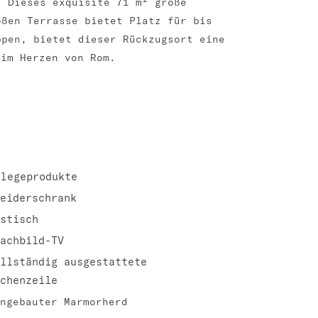
. Dieses exquisite 71 m² große
oßen Terrasse bietet Platz für bis
ppen, bietet dieser Rückzugsort eine
 im Herzen von Rom.
flegeprodukte
eiderschrank
stisch
achbild-TV
llständig ausgestattete
chenzeile
ngebauter Marmorherd