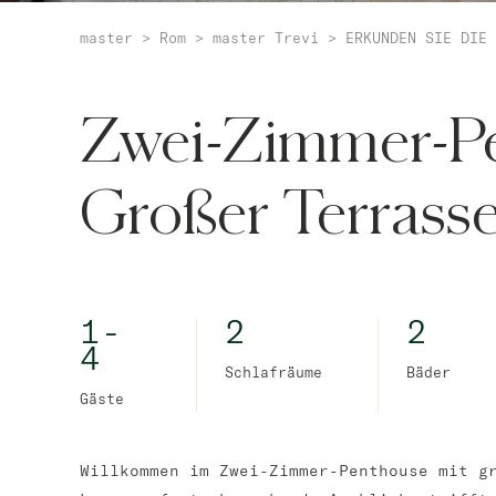
master
>
Rom
>
master Trevi
>
ERKUNDEN SIE DIE 
Zwei-Zimmer-Pe
Großer Terrass
1-
2
2
4
Schlafräume
Bäder
Gäste
Willkommen im Zwei-Zimmer-Penthouse mit g