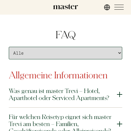
Hamburg
FAQ
master Altona
Salzburg
master Mirabell
master Linzergasse
Allgemeine Informationen
London
Was genau ist master Trevi – Hotel,
master St. Paul’s
Aparthotel oder Serviced Apartments?
master Cannon
master Farringdon
Für welchen Reisetyp eignet sich master
Trevi am besten – Familien,
Rom