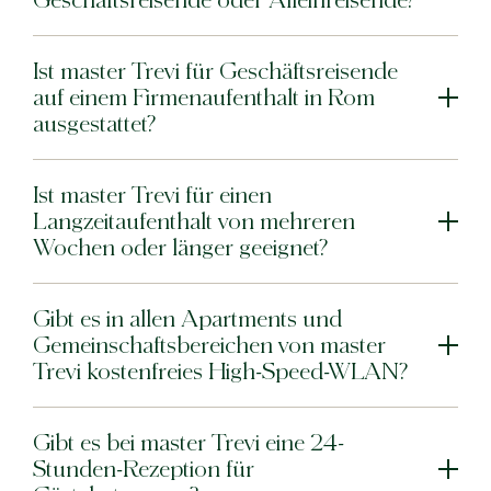
Geschäftsreisende oder Alleinreisende?
master Trevi
Ist master Trevi für Geschäftsreisende
Barcelona
auf einem Firmenaufenthalt in Rom
ausgestattet?
master La Rambla
Athen
Ist master Trevi für einen
Langzeitaufenthalt von mehreren
master Plaka
Wochen oder länger geeignet?
Warschau
Gibt es in allen Apartments und
master Wola
Neueröffnung
Gemeinschaftsbereichen von master
Trevi kostenfreies High-Speed-WLAN?
Tel Aviv
master Shenkin
Gibt es bei master Trevi eine 24-
Mazeh Tel Aviv
Stunden-Rezeption für