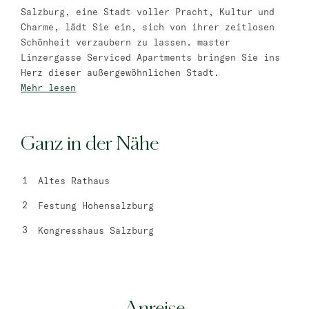
Salzburg, eine Stadt voller Pracht, Kultur und
master Trevi
Charme, lädt Sie ein, sich von ihrer zeitlosen
Schönheit verzaubern zu lassen. master
Barcelona
Linzergasse Serviced Apartments bringen Sie ins
Herz dieser außergewöhnlichen Stadt.
master La Rambla
Mehr lesen
Athen
Ganz in der Nähe
master Plaka
Warschau
Altes Rathaus
master Wola
Festung Hohensalzburg
Neueröffnung
Kongresshaus Salzburg
Tel Aviv
master Shenkin
Mazeh Tel Aviv
Anreise