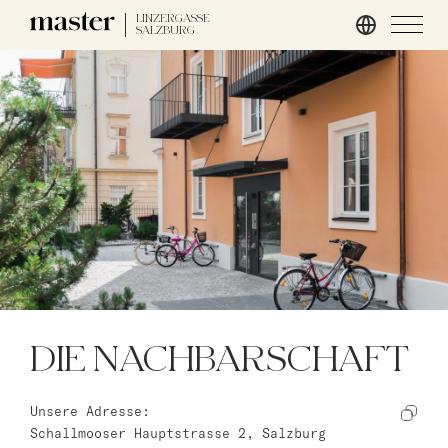
LINZERGASSE
SALZBURG
Hamburg
master Altona
Salzburg
master Mirabell
master Linzergasse
London
master St. Paul’s
DIE NACHBARSCHAFT
master Cannon
master Farringdon
Unsere Adresse:
Schallmooser Hauptstrasse 2, Salzburg
Rom