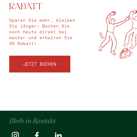
RABATT
Sparen Sie mehr, bleiben
Sie länger: Buchen Sie
noch heute direkt bei
master und erhalten Sie
5% Rabatt!
JETZT BUCHEN
Bleib in Kontakt