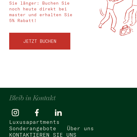
Sie länger: Buchen Sie
noch heute direkt bei
master und erhalten Sie
5% Rabatt!
JETZT BUCHEN
Bleib in Kontakt
Luxusapartments
Sonderangebote
Über uns
KONTAKTIEREN SIE UNS