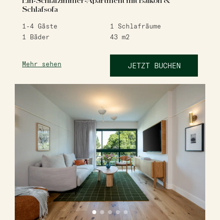
Ein-Schlafzimmer-Apartment mit Balkon &
Schlafsofa
1-4
Gäste
1
Schlafräume
1
Bäder
43
m2
Mehr sehen
JETZT BUCHEN