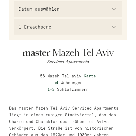
master Trevi
Barcelona
1
Erwachsene
master La Rambla
Athen
master
Mazeh Tel Aviv
master Plaka
Serviced Apartments
56 Mazeh Tel aviv
Karte
Warschau
54
Wohnungen
master Wola
Neueröffnung
1-2
Schlafzimmern
Tel Aviv
Das master Mazeh Tel Aviv Serviced Apartments
master Shenkin
liegt in einem ruhigen Stadtviertel, das den
Charme und Charakter des frühen Tel Avivs
Mazeh Tel Aviv
verkörpert. Die Straße ist von historischen
Gebäuden aus den 1920er und 1930er Jahren