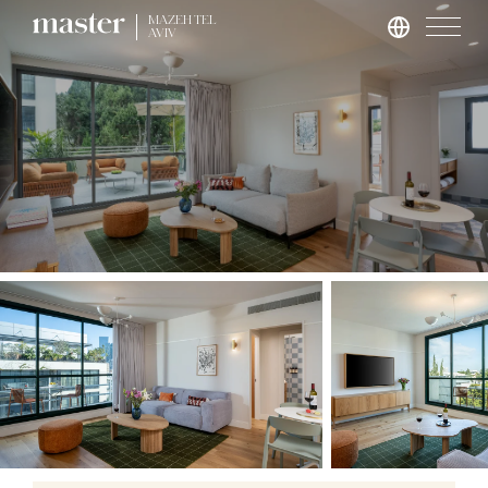
MAZEH TEL
AVIV
Hamburg
master Altona
Salzburg
master Mirabell
master Linzergasse
London
master St. Paul’s
master Cannon
master Farringdon
Rom