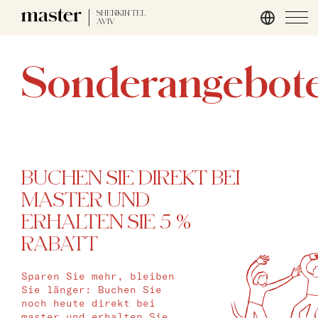
SHENKIN TEL
AVIV
Hamburg
Sonderangebot
master Altona
Salzburg
master Mirabell
master Linzergasse
BUCHEN SIE DIREKT BEI
MASTER UND
London
ERHALTEN SIE 5 %
master St. Paul’s
RABATT
master Cannon
master Farringdon
Sparen Sie mehr, bleiben
Sie länger: Buchen Sie
noch heute direkt bei
Rom
master und erhalten Sie