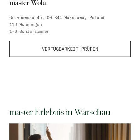
master Wola
master Trevi
Grzybowska 45, 00-844 Warszawa, Poland
113
Wohnungen
Barcelona
1-3
Schlafzimmer
master La Rambla
VERFÜGBARKEIT PRÜFEN
Athen
master Plaka
Warschau
master Wola
Neueröffnung
Tel Aviv
master Erlebnis in Warschau
master Shenkin
Mazeh Tel Aviv