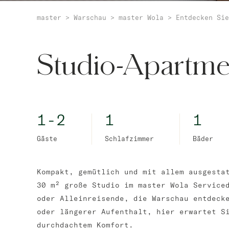
master
>
Warschau
>
master Wola
>
Entdecken Sie
Studio-Apartme
1-2
1
1
Gäste
Schlafzimmer
Bäder
Kompakt, gemütlich und mit allem ausgesta
30 m² große Studio im master Wola Service
oder Alleinreisende, die Warschau entdeck
oder längerer Aufenthalt, hier erwartet S
durchdachtem Komfort.