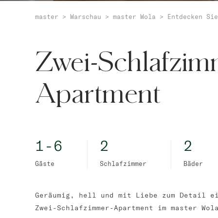
master
>
Warschau
>
master Wola
>
Entdecken Sie
Zwei-Schlafzim
Apartment
1-6
2
2
Gäste
Schlafzimmer
Bäder
Geräumig, hell und mit Liebe zum Detail e
Zwei-Schlafzimmer-Apartment im master Wol