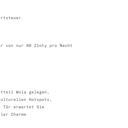
ertsteuer.
hr von nur 80 Zloty pro Nacht
dtteil Wola gelegen,
kulturellen Hotspots,
r Tür erwartet Sie
aler Charme