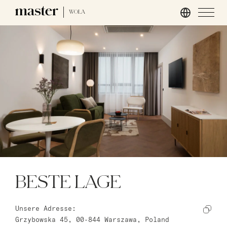
WOLA
Hamburg
master Altona
Salzburg
master Mirabell
master Linzergasse
London
master St. Paul’s
BESTE LAGE
master Cannon
master Farringdon
Unsere Adresse:
Grzybowska 45, 00-844 Warszawa, Poland
Rom