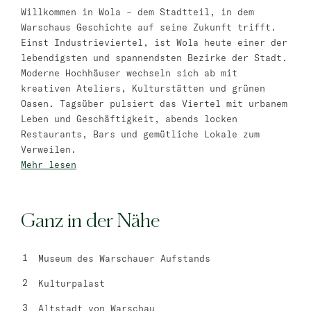
Willkommen in Wola – dem Stadtteil, in dem
master Trevi
Warschaus Geschichte auf seine Zukunft trifft.
Einst Industrieviertel, ist Wola heute einer der
Barcelona
lebendigsten und spannendsten Bezirke der Stadt.
Moderne Hochhäuser wechseln sich ab mit
master La Rambla
kreativen Ateliers, Kulturstätten und grünen
Oasen. Tagsüber pulsiert das Viertel mit urbanem
Athen
Leben und Geschäftigkeit, abends locken
Restaurants, Bars und gemütliche Lokale zum
master Plaka
Verweilen.
Mehr lesen
Warschau
master Wola
Neueröffnung
Ganz in der Nähe
Tel Aviv
Museum des Warschauer Aufstands
master Shenkin
Kulturpalast
Mazeh Tel Aviv
Altstadt von Warschau