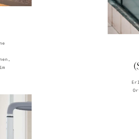
ne
nen,
im
Er
Or