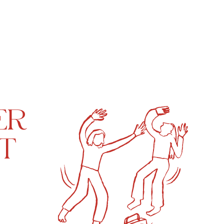
ER
TT