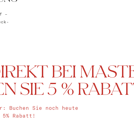
f –
eck-
IREKT BEI MAST
N SIE 5 % RABA
r: Buchen Sie noch heute
 5% Rabatt!