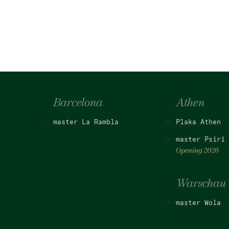
Barcelona
Athen
master La Rambla
Plaka Athen
master Psiri 
Opening 2026
Warschau
master Wola